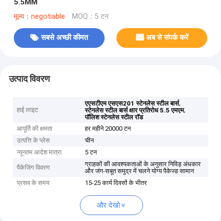
5.5MM
मूल्य：negotiable
MOQ：5 टन
सबसे अच्छी कीमत
अब से संपर्क करें
उत्पाद विवरण
,
एएसटीएम एसएस201 स्टेनलेस स्टील बार्स
हाई लाइट
,
स्टेनलेस स्टील बार्स क्षार प्रतिरोध 5.5 एमएम
पॉलिश स्टेनलेस स्टील रॉड
आपूर्ति की क्षमता
हर महीने 20000 टन
उत्पत्ति के प्लेस
चीन
न्यूनतम आदेश मात्रा
5 टन
ग्राहकों की आवश्यकताओं के अनुसार निविड़ अंधकार
पैकेजिंग विवरण
और जंग-सबूत समुद्र में चलने योग्य पैकेज्ड सामान
प्रसव के समय
15-25 कार्य दिवसों के भीतर
और देखो